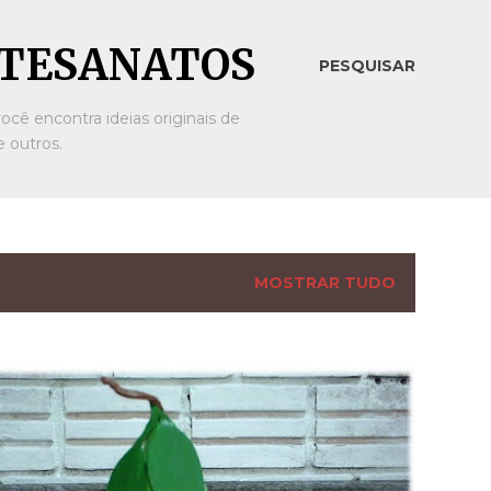
ARTESANATOS
PESQUISAR
ocê encontra ideias originais de
 outros.
MOSTRAR TUDO