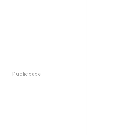
abril 2015
2
março 2015
3
2014
10
junho 2014
1
maio 2014
2
abril 2014
5
março 2014
1
janeiro 2014
1
Publicidade
2013
4
outubro 2013
1
julho 2013
1
junho 2013
1
janeiro 2013
1
2012
15