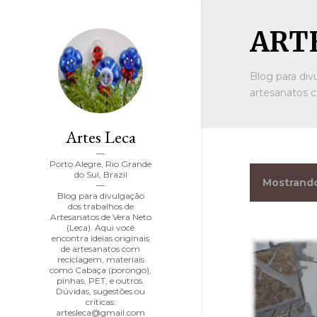
ARTE
Blog para div
artesanatos c
Artes Leca
Porto Alegre, Rio Grande
do Sul, Brazil
Mostrand
P
Blog para divulgação
dos trabalhos de
o
Artesanatos de Vera Neto
(Leca). Aqui você
encontra ideias originais
s
de artesanatos com
reciclagem, materiais
t
como Cabaça (porongo),
pinhas, PET, e outros.
Dúvidas, sugestões ou
a
críticas:
artesleca@gmail.com