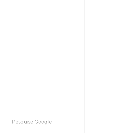
abril 2008
1
março 2008
7
fevereiro 2008
14
Pesquise Google