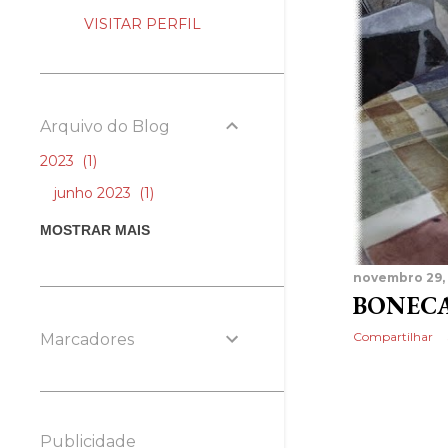
g
VISITAR PERFIL
e
n
Arquivo do Blog
s
2023
1
junho 2023
1
2022
7
MOSTRAR MAIS
junho 2022
6
novembro 29,
fevereiro 2022
1
BONECA
2021
25
Compartilhar
Marcadores
dezembro 2021
3
novembro 2021
7
maio 2021
2
Publicidade