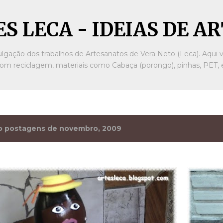
Pular para o conteúdo principal
S LECA - IDEIAS DE 
ulgação dos trabalhos de Artesanatos de Vera Neto (Leca). Aqui v
om reciclagem, materiais como Cabaça (porongo), pinhas, PET, e
o postagens de novembro, 2009