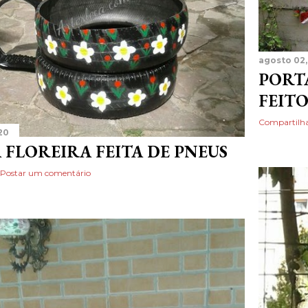
agosto 02,
PORT
FEITO
Compartilh
20
 FLOREIRA FEITA DE PNEUS
Postar um comentário