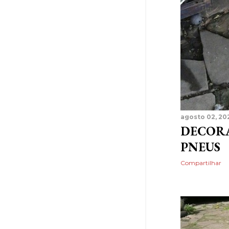
janeiro 2013
1
2012
15
novembro 2012
1
outubro 2012
3
setembro 2012
1
agosto 2012
2
junho 2012
4
agosto 02, 20
abril 2012
1
DECORA
janeiro 2012
3
PNEUS
2011
3
Compartilhar
abril 2011
3
2010
11
dezembro 2010
2
novembro 2010
1