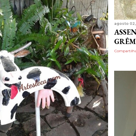
agosto 02,
ASSEN
GRÊM
Compartilh