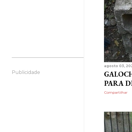
de madeira
Porta Vasinhos de
morangos feitos de
garrafa PET
Xícara floreira feita de
pneus
Pássaro feito todo com
sucatas
Flamingo Floreira feito
agosto 03, 20
de pneus
GALOCH
Publicidade
julho 2020
33
PARA 
2017
31
Compartilhar
dezembro 2017
5
novembro 2017
3
outubro 2017
10
setembro 2017
12