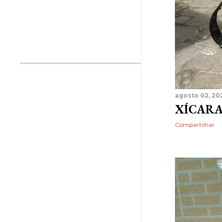
setembro 2010
1
agosto 2010
2
julho 2010
3
maio 2010
2
2009
23
dezembro 2009
3
agosto 02, 20
novembro 2009
3
XÍCARA
outubro 2009
3
Compartilhar
setembro 2009
1
agosto 2009
2
julho 2009
1
junho 2009
1
abril 2009
1
março 2009
1