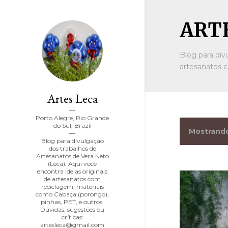
ARTE
Blog para div
artesanatos c
Artes Leca
Porto Alegre, Rio Grande
do Sul, Brazil
Mostrando
P
Blog para divulgação
dos trabalhos de
o
Artesanatos de Vera Neto
(Leca). Aqui você
encontra ideias originais
s
de artesanatos com
reciclagem, materiais
t
como Cabaça (porongo),
pinhas, PET, e outros.
Dúvidas, sugestões ou
a
críticas:
artesleca@gmail.com