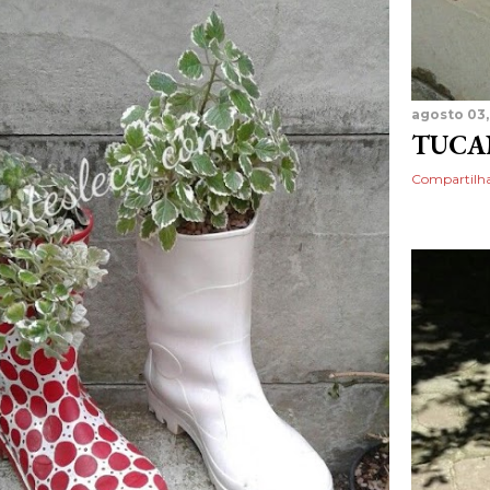
agosto 03,
TUCA
Compartilh