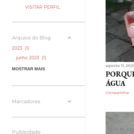
g
VISITAR PERFIL
e
n
Arquivo do Blog
s
2023
1
junho 2023
1
agosto 11, 202
2022
7
MOSTRAR MAIS
PORQUI
junho 2022
6
ÁGUA
fevereiro 2022
1
Compartilhar
2021
25
Marcadores
dezembro 2021
3
novembro 2021
7
maio 2021
2
Publicidade