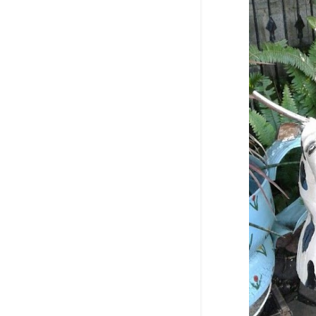
agosto 2017
1
2015
5
abril 2015
2
março 2015
3
2014
10
junho 2014
1
maio 2014
2
abril 2014
5
março 2014
1
janeiro 2014
1
2013
4
outubro 2013
1
julho 2013
1
junho 2013
1