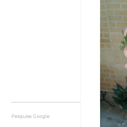
fevereiro 2009
4
janeiro 2009
3
2008
56
dezembro 2008
5
novembro 2008
2
outubro 2008
6
setembro 2008
2
agosto 2008
7
julho 2008
5
junho 2008
4
maio 2008
3
abril 2008
1
março 2008
7
Pesquise Google
fevereiro 2008
14