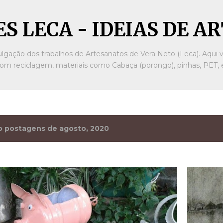
Pular para o conteúdo principal
S LECA - IDEIAS DE 
ulgação dos trabalhos de Artesanatos de Vera Neto (Leca). Aqui v
om reciclagem, materiais como Cabaça (porongo), pinhas, PET, e
 postagens de agosto, 2020