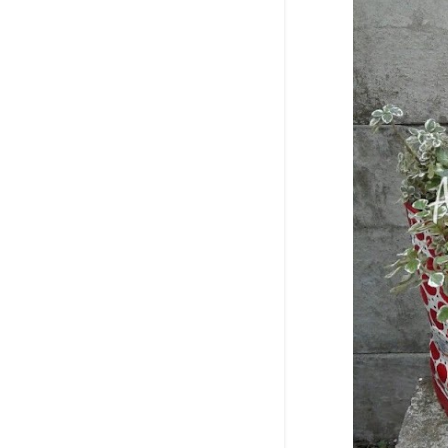
março 2021
8
fevereiro 2021
3
janeiro 2021
2
2020
44
dezembro 2020
1
agosto 2020
10
Porquinhos feitos de
galão de água
Tucano feito com cano
de PVC
Galochas / Botas com
plantas para decoração
Assento / Puff feito de
pneus do Grêmio
Decoração Jardim: Vaca
feita de pneus
Cabeça de tubarão feita