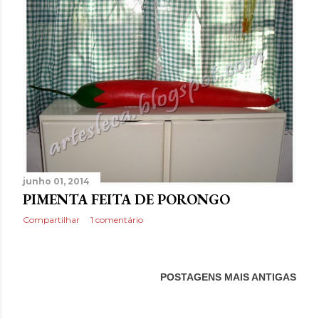
t
a
g
e
n
s
junho 01, 2014
PIMENTA FEITA DE PORONGO
Compartilhar
1 comentário
POSTAGENS MAIS ANTIGAS