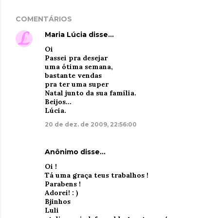
COMENTÁRIOS
Maria Lúcia
disse…
Oi
Passei pra desejar
uma ótima semana,
bastante vendas
pra ter uma super
Natal junto da sua família.
Beijos...
Lúcia.
20 de dez. de 2009, 22:56:00
Anônimo disse…
Oi !
Tá uma graça teus trabalhos !
Parabens !
Adorei! : )
Bjinhos
Luli