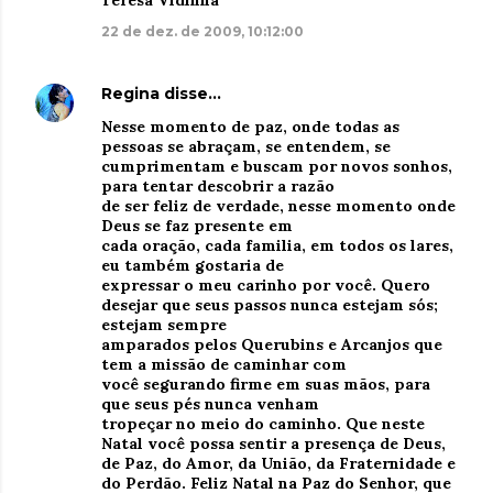
Teresa Vidinha
22 de dez. de 2009, 10:12:00
Regina
disse…
Nesse momento de paz, onde todas as
pessoas se abraçam, se entendem, se
cumprimentam e buscam por novos sonhos,
para tentar descobrir a razão
de ser feliz de verdade, nesse momento onde
Deus se faz presente em
cada oração, cada familia, em todos os lares,
eu também gostaria de
expressar o meu carinho por você. Quero
desejar que seus passos nunca estejam sós;
estejam sempre
amparados pelos Querubins e Arcanjos que
tem a missão de caminhar com
você segurando firme em suas mãos, para
que seus pés nunca venham
tropeçar no meio do caminho. Que neste
Natal você possa sentir a presença de Deus,
de Paz, do Amor, da União, da Fraternidade e
do Perdão. Feliz Natal na Paz do Senhor, que