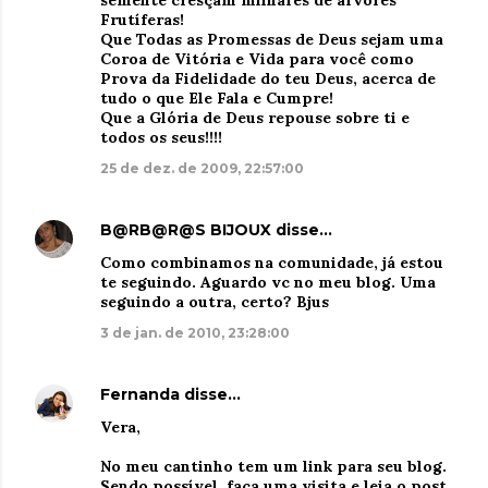
semente cresçam milhares de árvores
Frutíferas!
Que Todas as Promessas de Deus sejam uma
Coroa de Vitória e Vida para você como
Prova da Fidelidade do teu Deus, acerca de
tudo o que Ele Fala e Cumpre!
Que a Glória de Deus repouse sobre ti e
todos os seus!!!!
25 de dez. de 2009, 22:57:00
B@RB@R@S BIJOUX
disse…
Como combinamos na comunidade, já estou
te seguindo. Aguardo vc no meu blog. Uma
seguindo a outra, certo? Bjus
3 de jan. de 2010, 23:28:00
Fernanda
disse…
Vera,
No meu cantinho tem um link para seu blog.
Sendo possível, faça uma visita e leia o post