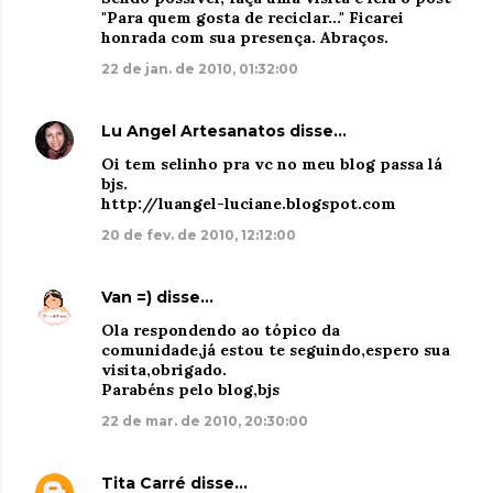
"Para quem gosta de reciclar..." Ficarei
honrada com sua presença. Abraços.
22 de jan. de 2010, 01:32:00
Lu Angel Artesanatos
disse…
Oi tem selinho pra vc no meu blog passa lá
bjs.
http://luangel-luciane.blogspot.com
20 de fev. de 2010, 12:12:00
Van =)
disse…
Ola respondendo ao tópico da
comunidade,já estou te seguindo,espero sua
visita,obrigado.
Parabéns pelo blog,bjs
22 de mar. de 2010, 20:30:00
Tita Carré
disse…