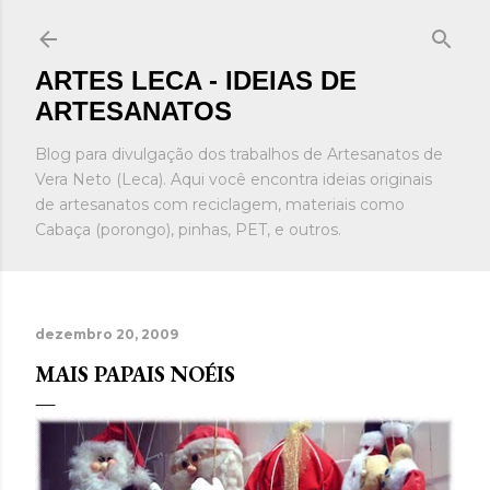
Pular para o conteúdo principal
ARTES LECA - IDEIAS DE
ARTESANATOS
Blog para divulgação dos trabalhos de Artesanatos de
Vera Neto (Leca). Aqui você encontra ideias originais
de artesanatos com reciclagem, materiais como
Cabaça (porongo), pinhas, PET, e outros.
dezembro 20, 2009
MAIS PAPAIS NOÉIS