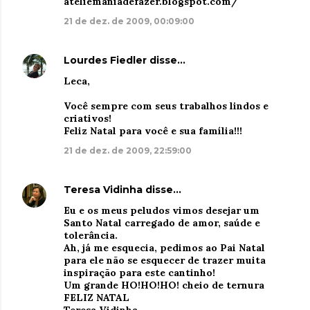
ateliemaniadefazer.blogspot.com/
21 de dez. de 2009, 00:09:00
Lourdes Fiedler
disse…
Leca,
Você sempre com seus trabalhos lindos e
criativos!
Feliz Natal para você e sua família!!!
21 de dez. de 2009, 22:59:00
Teresa Vidinha
disse…
Eu e os meus peludos vimos desejar um
Santo Natal carregado de amor, saúde e
tolerância.
Ah, já me esquecia, pedimos ao Pai Natal
para ele não se esquecer de trazer muita
inspiração para este cantinho!
Um grande HO!HO!HO! cheio de ternura
FELIZ NATAL