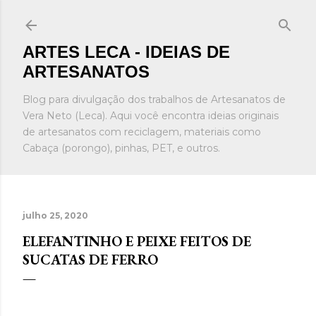
Pular para o conteúdo principal
ARTES LECA - IDEIAS DE
ARTESANATOS
Blog para divulgação dos trabalhos de Artesanatos de
Vera Neto (Leca). Aqui você encontra ideias originais
de artesanatos com reciclagem, materiais como
Cabaça (porongo), pinhas, PET, e outros.
julho 25, 2020
ELEFANTINHO E PEIXE FEITOS DE
SUCATAS DE FERRO