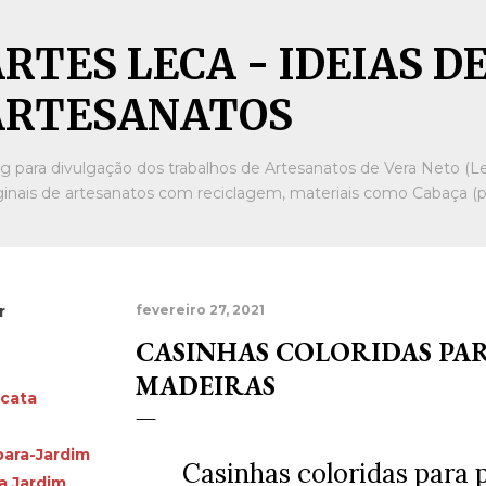
Pular para o conteúdo principal
RTES LECA - IDEIAS D
ARTESANATOS
g para divulgação dos trabalhos de Artesanatos de Vera Neto (Le
ginais de artesanatos com reciclagem, materiais como Cabaça (po
r
fevereiro 27, 2021
CASINHAS COLORIDAS PAR
MADEIRAS
cata
ara-Jardim
Casinhas coloridas para 
a Jardim