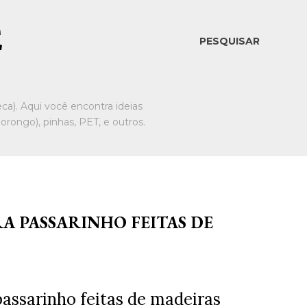
E
PESQUISAR
ca). Aqui você encontra ideias
rongo), pinhas, PET, e outros.
A PASSARINHO FEITAS DE
passarinho feitas de madeiras