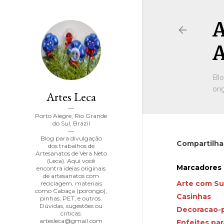
A
Blo
ori
Artes Leca
Porto Alegre, Rio Grande
do Sul, Brazil
Blog para divulgação
Compartilha
dos trabalhos de
Artesanatos de Vera Neto
(Leca). Aqui você
Marcadores
encontra ideias originais
de artesanatos com
Arte com Su
reciclagem, materiais
como Cabaça (porongo),
Casinhas
pinhas, PET, e outros.
Dúvidas, sugestões ou
Decoracao-p
críticas:
artesleca@gmail.com
Enfeites par