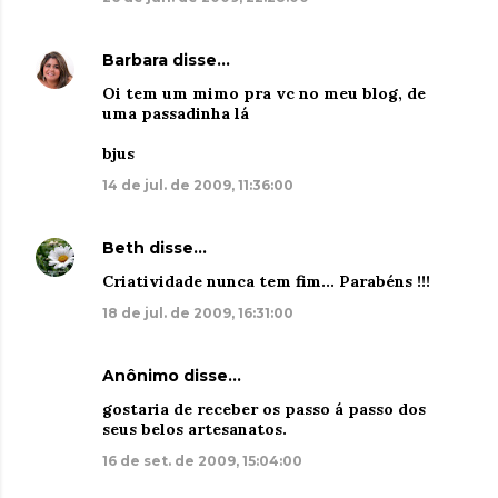
Barbara
disse…
Oi tem um mimo pra vc no meu blog, de
uma passadinha lá
bjus
14 de jul. de 2009, 11:36:00
Beth
disse…
Criatividade nunca tem fim... Parabéns !!!
18 de jul. de 2009, 16:31:00
Anônimo disse…
gostaria de receber os passo á passo dos
seus belos artesanatos.
16 de set. de 2009, 15:04:00