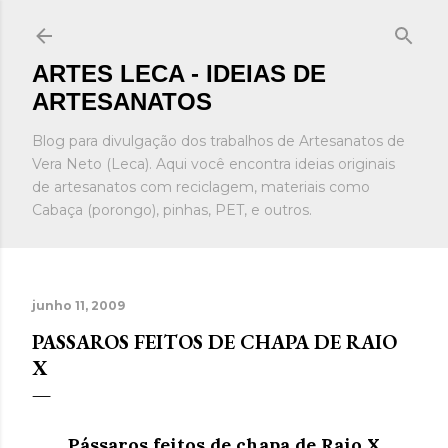
Pular para o conteúdo principal
ARTES LECA - IDEIAS DE
ARTESANATOS
Blog para divulgação dos trabalhos de Artesanatos de
Vera Neto (Leca). Aqui você encontra ideias originais
de artesanatos com reciclagem, materiais como
Cabaça (porongo), pinhas, PET, e outros.
junho 11, 2009
PASSAROS FEITOS DE CHAPA DE RAIO
X
Pássaros feitos de chapa de Raio X