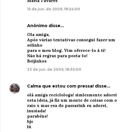
Maria Tavares
15 de jun. de 2009, 18:24:00
Anônimo disse…
Ola amiga,
Após várias tentativas consegui fazer um
selinho
para o meu blog. Vim oferece-lo à ti!
Não há regras para posta-lo!
Beijinhos
23 de jun. de 2009, 18:30:00
Calma que estou com pressa!
disse…
olá amiga reciclologa! simlesmente adorei
esta ideia, já fiz um monte de coisas com o
raio x mas esa do passarinh eu adorei,
inusiada!
parabéns!
bjs
lú