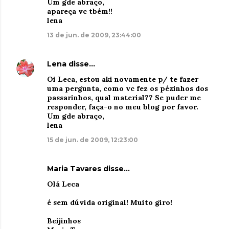
Um gde abraço,
apareça vc tbém!!
lena
13 de jun. de 2009, 23:44:00
Lena
disse…
Oi Leca, estou aki novamente p/ te fazer
uma pergunta, como vc fez os pézinhos dos
passarinhos, qual material?? Se puder me
responder, faça-o no meu blog por favor.
Um gde abraço,
lena
15 de jun. de 2009, 12:23:00
Maria Tavares
disse…
Olá Leca
é sem dúvida original! Muito giro!
Beijinhos