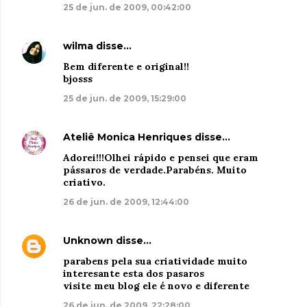
25 de jun. de 2009, 00:42:00
wilma
disse…
Bem diferente e original!!
bjosss
25 de jun. de 2009, 15:29:00
Ateliê Monica Henriques
disse…
Adorei!!!Olhei rápido e pensei que eram
pássaros de verdade.Parabéns. Muito
criativo.
26 de jun. de 2009, 12:44:00
Unknown
disse…
parabens pela sua criatividade muito
interesante esta dos pasaros
visite meu blog ele é novo e diferente
26 de jun. de 2009, 22:28:00