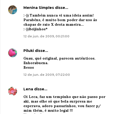
Menina Simples
disse…
:-)) Também nunca vi uma ideia assim!
Parabéns, é muito bom poder dar uso ás
chapas de raio X desta maneira...
:-))Beijinhos*
12 de jun. de 2009, 00:21:00
Piluki
disse…
Guau, qué original, parecen auténticos.
Enhorabuena.
Besos
12 de jun. de 2009, 07:22:00
Lena
disse…
Oi Leca, faz um tempinho que não passo por
aki, mas olhe só que bela surpresa me
esperava, adoro passarinhos, vou fazer p/
mim tbém, é muito legal !!!