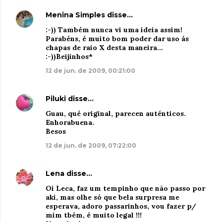
Menina Simples
disse…
:-)) Também nunca vi uma ideia assim!
Parabéns, é muito bom poder dar uso ás
chapas de raio X desta maneira...
:-))Beijinhos*
12 de jun. de 2009, 00:21:00
Piluki
disse…
Guau, qué original, parecen auténticos.
Enhorabuena.
Besos
12 de jun. de 2009, 07:22:00
Lena
disse…
Oi Leca, faz um tempinho que não passo por
aki, mas olhe só que bela surpresa me
esperava, adoro passarinhos, vou fazer p/
mim tbém, é muito legal !!!