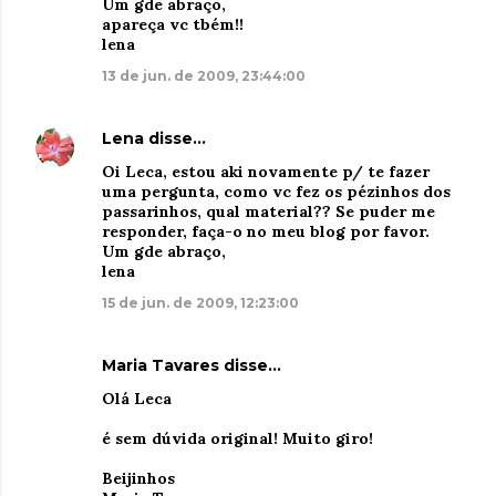
Um gde abraço,
apareça vc tbém!!
lena
13 de jun. de 2009, 23:44:00
Lena
disse…
Oi Leca, estou aki novamente p/ te fazer
uma pergunta, como vc fez os pézinhos dos
passarinhos, qual material?? Se puder me
responder, faça-o no meu blog por favor.
Um gde abraço,
lena
15 de jun. de 2009, 12:23:00
Maria Tavares
disse…
Olá Leca
é sem dúvida original! Muito giro!
Beijinhos