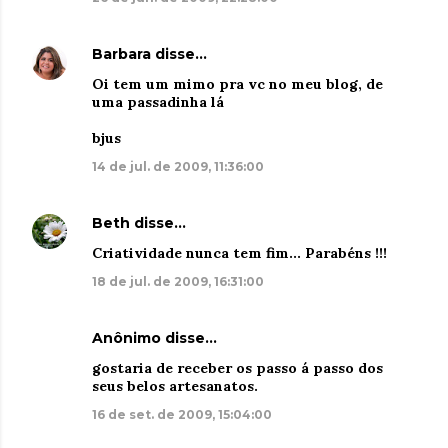
Barbara
disse…
Oi tem um mimo pra vc no meu blog, de
uma passadinha lá
bjus
14 de jul. de 2009, 11:36:00
Beth
disse…
Criatividade nunca tem fim... Parabéns !!!
18 de jul. de 2009, 16:31:00
Anônimo disse…
gostaria de receber os passo á passo dos
seus belos artesanatos.
16 de set. de 2009, 15:04:00