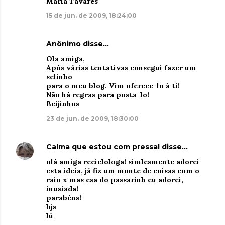
Maria Tavares
15 de jun. de 2009, 18:24:00
Anônimo disse…
Ola amiga,
Após várias tentativas consegui fazer um
selinho
para o meu blog. Vim oferece-lo à ti!
Não há regras para posta-lo!
Beijinhos
23 de jun. de 2009, 18:30:00
Calma que estou com pressa!
disse…
olá amiga reciclologa! simlesmente adorei
esta ideia, já fiz um monte de coisas com o
raio x mas esa do passarinh eu adorei,
inusiada!
parabéns!
bjs
lú