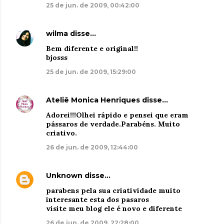
25 de jun. de 2009, 00:42:00
wilma
disse…
Bem diferente e original!!
bjosss
25 de jun. de 2009, 15:29:00
Ateliê Monica Henriques
disse…
Adorei!!!Olhei rápido e pensei que eram
pássaros de verdade.Parabéns. Muito
criativo.
26 de jun. de 2009, 12:44:00
Unknown
disse…
parabens pela sua criatividade muito
interesante esta dos pasaros
visite meu blog ele é novo e diferente
26 de jun. de 2009, 22:28:00