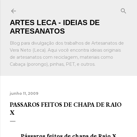
Pular para o conteúdo principal
ARTES LECA - IDEIAS DE
ARTESANATOS
Blog para divulgação dos trabalhos de Artesanatos de
Vera Neto (Leca). Aqui você encontra ideias originais
de artesanatos com reciclagem, materiais como
Cabaça (porongo), pinhas, PET, e outros.
junho 11, 2009
PASSAROS FEITOS DE CHAPA DE RAIO
X
Pássaros feitos de chapa de Raio X