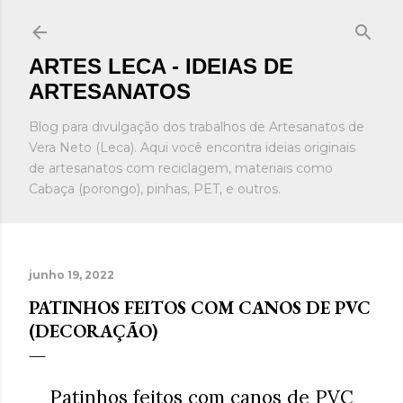
Pular para o conteúdo principal
ARTES LECA - IDEIAS DE
ARTESANATOS
Blog para divulgação dos trabalhos de Artesanatos de
Vera Neto (Leca). Aqui você encontra ideias originais
de artesanatos com reciclagem, materiais como
Cabaça (porongo), pinhas, PET, e outros.
junho 19, 2022
PATINHOS FEITOS COM CANOS DE PVC
(DECORAÇÃO)
Patinhos feitos com canos de PVC