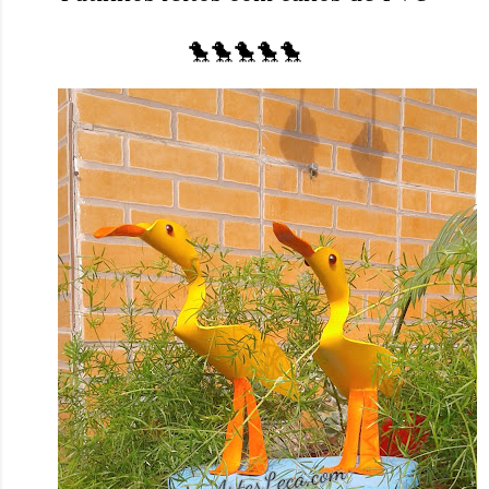
🐤🐤🐤🐤🐤