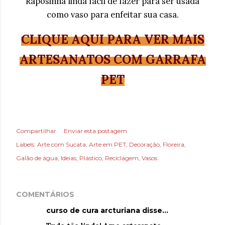
Raposinha linda fácil de fazer para ser usada
como vaso para enfeitar sua casa.
CLIQUE AQUI PARA VER MAIS
ARTESANATOS COM GARRAFA
PET
Compartilhar
Enviar esta postagem
Labels:
Arte com Sucata
Arte em PET
Decoração
Floreira
Galão de água
Ideias
Plástico
Reciclagem
Vasos
COMENTÁRIOS
curso de cura arcturiana
disse…