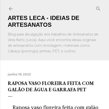
Pular para o conteúdo principal
ARTES LECA - IDEIAS DE
ARTESANATOS
Blog para divulgação dos trabalhos de Artesanatos de
Vera Neto (Leca). Aqui você encontra ideias originais
de artesanatos com reciclagem, materiais como
Cabaça (porongo), pinhas, PET, e outros.
junho 19, 2022
RAPOSA VASO FLOREIRA FEITA COM
GALÃO DE ÁGUA E GARRAFA PET
Raposa vaso floreira feita com galão